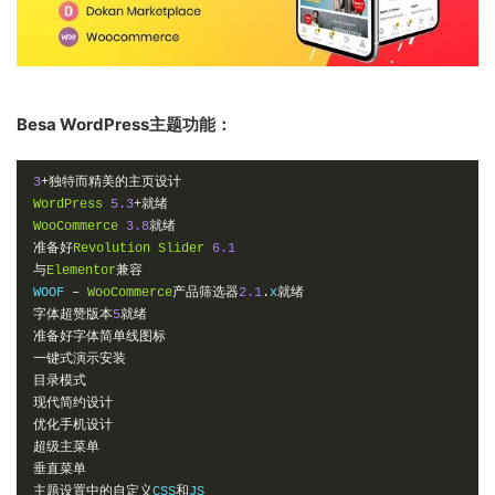
Besa WordPress主题功能：
3
+独特而精美的主页设计
WordPress
5.3
+就绪
WooCommerce
3.8
就绪
准备好
Revolution
Slider
6.1
与
Elementor
兼容
WOOF 
–
WooCommerce
产品筛选器
2.1
.
x
就绪
字体超赞版本
5
就绪
准备好字体简单线图标
一键式演示安装
目录模式
现代简约设计
优化手机设计
超级主菜单
垂直菜单
主题设置中的自定义
CSS
和