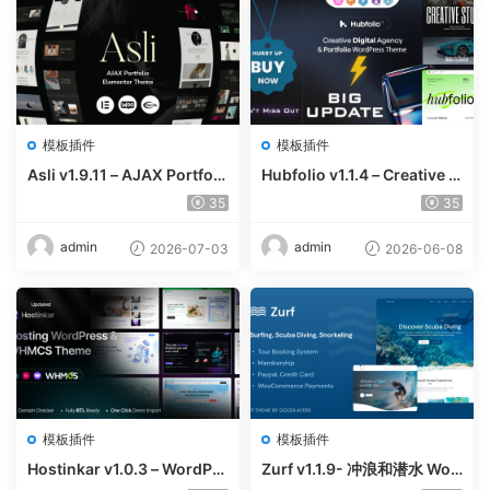
模板插件
模板插件
Asli v1.9.11 – AJAX Portfoli
Hubfolio v1.1.4 – Creative P
o Elementor WordPress Th
ortfolio & Digital Agency W
35
35
eme
ordPress Elementor Them
e
admin
admin
2026-07-03
2026-06-08
模板插件
模板插件
Hostinkar v1.0.3 – WordPre
Zurf v1.1.9- 冲浪和潜水 Wor