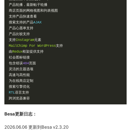
产品轮播，最新帖子轮播
商店页面的网格视图和列表视图
支持产品快速查看
搜索支持的产品
产品心愿单支持
产品比较支持
支持
Instagram
元素
MailChimp
For
WordPress
支持
由
Redux
框架提供支持
社会图标链接
包含错误
404
页面
灵活的主题选项
高速与高性能
为在线商店定制
搜索引擎优化
RTL
语言支持
跨浏览器兼容
Besa更新日志：
2026.06.06 更新到Besa v2.3.20