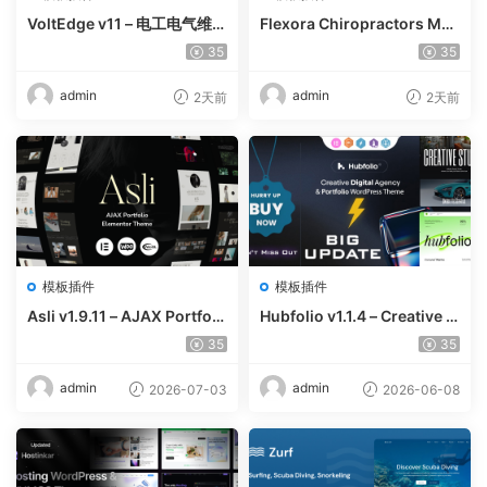
VoltEdge v11 – 电工电气维修
Flexora Chiropractors Mes
WordPress 主题
sage and Physical Therapi
35
35
sts WordPress Theme v10
admin
admin
2天前
2天前
模板插件
模板插件
Asli v1.9.11 – AJAX Portfoli
Hubfolio v1.1.4 – Creative P
o Elementor WordPress Th
ortfolio & Digital Agency W
35
35
eme
ordPress Elementor Them
e
admin
admin
2026-07-03
2026-06-08