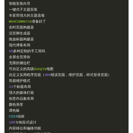
智能安装向导
一键式子主题安装
丰富而强大的主题选项
WooCommerce
准备好了
实时页面构建器
活页脚生成器
拖放标题构建器
现代博客布局
50
多种定制的手工简码
全屏全页滑块
无限的侧边栏
可自定义的高级
Google
地图
自定义实用程序页面（
404
错误页面，维护页面，样式登录页面）
简易维护模式
11
个标题布局
强大的媒体灯箱
创意作品集布局
颜色渐变
调色板
CSS3
动画
100
％响应式设计
内容移位和偏移功能