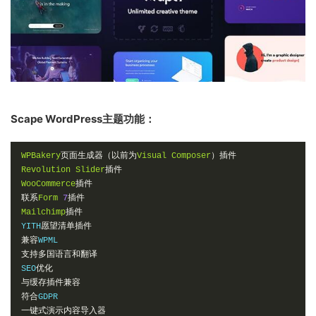
Scape WordPress主题功能：
WPBakery
页面生成器（以前为
Visual
Composer
）插件
Revolution
Slider
插件
WooCommerce
插件
联系
Form
7
插件
Mailchimp
插件
YITH
愿望清单插件
兼容
支持多国语言和翻译
SEO
优化
与缓存插件兼容
符合
一键式演示内容导入器