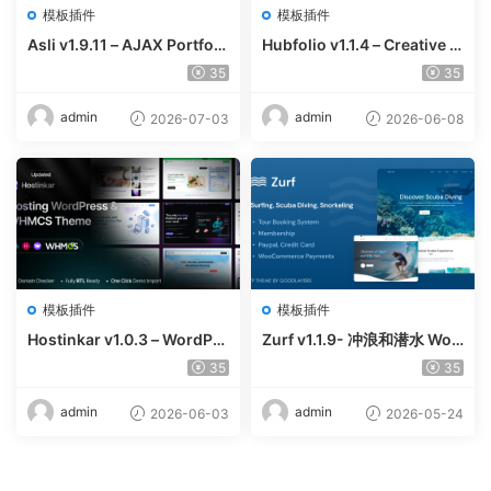
模板插件
模板插件
Asli v1.9.11 – AJAX Portfoli
Hubfolio v1.1.4 – Creative P
o Elementor WordPress Th
ortfolio & Digital Agency W
35
35
eme
ordPress Elementor Them
e
admin
admin
2026-07-03
2026-06-08
模板插件
模板插件
Hostinkar v1.0.3 – WordPre
Zurf v1.1.9- 冲浪和潜水 Wor
ss & WHMCS 主题
dPress主题
35
35
admin
admin
2026-06-03
2026-05-24