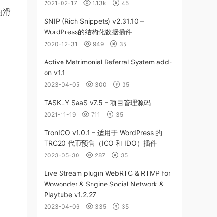
2021-02-17
1.13k
45
的滑
SNIP (Rich Snippets) v2.31.10 –
WordPress的结构化数据插件
2020-12-31
949
35
Active Matrimonial Referral System add-
on v1.1
2023-04-05
300
35
TASKLY SaaS v7.5 – 项目管理源码
2021-11-19
711
35
TronICO v1.0.1 – 适用于 WordPress 的
TRC20 代币预售（ICO 和 IDO）插件
2023-05-30
287
35
Live Stream plugin WebRTC & RTMP for
Wowonder & Sngine Social Network &
Playtube v1.2.27
2023-04-06
335
35