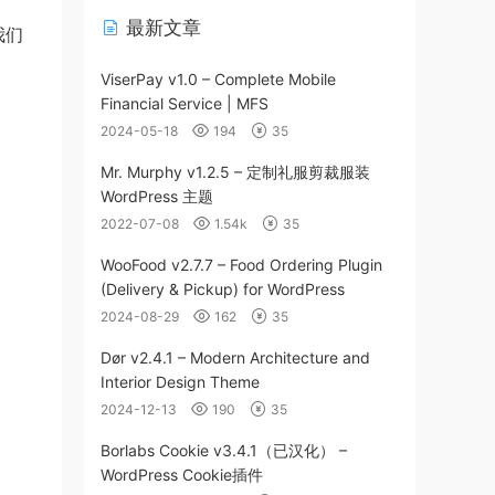
最新文章
我们
ViserPay v1.0 – Complete Mobile
Financial Service | MFS
2024-05-18
194
35
Mr. Murphy v1.2.5 – 定制礼服剪裁服装
WordPress 主题
2022-07-08
1.54k
35
WooFood v2.7.7 – Food Ordering Plugin
(Delivery & Pickup) for WordPress
2024-08-29
162
35
Dør v2.4.1 – Modern Architecture and
Interior Design Theme
2024-12-13
190
35
Borlabs Cookie v3.4.1（已汉化） –
WordPress Cookie插件