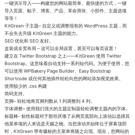
一键演示导入——构建您的网站最简单、最快捷的方式，一键
导入页面、帖子、博客、产品、革命滑块、小部件、主题选项
等等！
KitGreen 子主题– 自定义或调整现有的 WordPress 主题，而
不会失去升级 KitGreen 主题的能力。
SEO 优化和 SEO 友好。
盒装或全宽布局 – 这可以全局设置，甚至可以每页设置！
建立在 Twitter Bootstrap 之上——KitGreen 使用 Twitter
Bootstrap。这意味着自动支持一系列短代码。为便于使用，您
可以使用 WPBakery Page Builder、Easy Bootstrap
Shortcode 或任何其他插件轻松向您的网站添加视觉效果。
使用较少的 .css 构建
简码支持。
页脚– 轻松地将页脚列数从 1 列调整到 4 列。
字体调整– 使用我们强大的主题定制器轻松调整主题内的字体。
标题棒- 粘性标题对于那些厌倦了从网页底部向上滚动以选择其
他菜单项的人来说是天赐之物。当您滚动并始终位于屏幕顶部
时，KitGreen 带有徽标的主菜单将随之出现。现在，您网站的