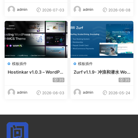
eme
ordPress Elementor Them
e
admin
admin
2026-07-03
2026-06-08
模板插件
模板插件
Hostinkar v1.0.3 – WordPre
Zurf v1.1.9- 冲浪和潜水 Wor
ss & WHMCS 主题
dPress主题
35
35
admin
admin
2026-06-03
2026-05-24