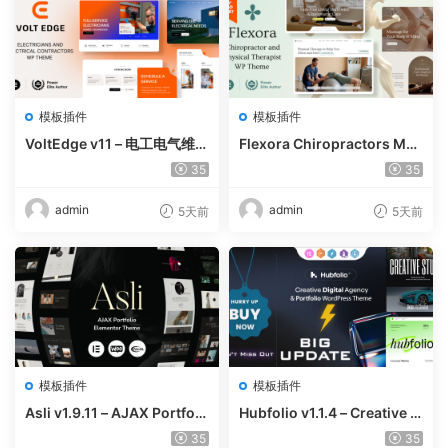
模板插件
模板插件
VoltEdge v11 – 电工电气维修
Flexora Chiropractors Mes
WordPress 主题
sage and Physical Therapi
35
35
sts WordPress Theme v10
admin
admin
5天前
5天前
模板插件
模板插件
Asli v1.9.11 – AJAX Portfoli
Hubfolio v1.1.4 – Creative P
o Elementor WordPress Th
ortfolio & Digital Agency W
35
35