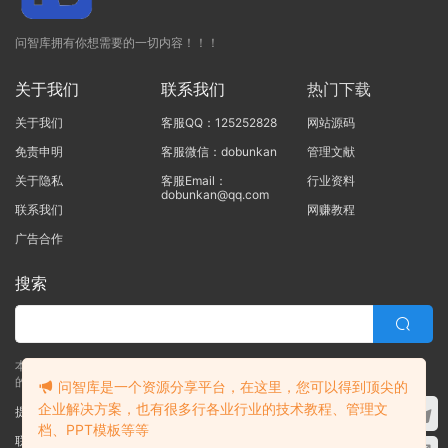
问智库拥有你想需要的一切内容！！！
关于我们
联系我们
热门下载
关于我们
客服QQ：125252828
网站源码
免责申明
客服微信：dobunkan
管理文献
关于隐私
客服Email：
行业资料
dobunkan@qq.com
联系我们
网赚教程
广告合作
搜索
本站的所有资源均由本站的站长及合作伙伴整理发布，80%的内容为合作伙伴
的职场实战干货！！
问智库是一个资源分享平台，在这里，您可以得到顶尖的
企业解决方案，也有很多行各业行业的技术教程、管理文
提交工单
档、PPT模板等等
联系客服
(说明需求，勿问在否)