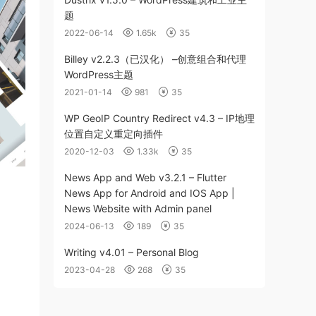
题
2022-06-14
1.65k
35
Billey v2.2.3（已汉化） –创意组合和代理
WordPress主题
2021-01-14
981
35
WP GeoIP Country Redirect v4.3 – IP地理
位置自定义重定向插件
2020-12-03
1.33k
35
News App and Web v3.2.1 – Flutter
News App for Android and IOS App |
News Website with Admin panel
2024-06-13
189
35
Writing v4.01 – Personal Blog
2023-04-28
268
35