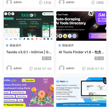
admin
admin
3天前
3周前
模板插件
模板插件
Taxido v3.0.1 – InDrive | Gr
AI Tools Finder v1.8 – 包含
ab | Uber Clone | Taxi Book
5000 多种工具、订阅、广告
35
35
ing with Cab | Rental | Bidd
和联盟营销的自动抓取 AI 目
ing | Parcel
录
admin
admin
2026-07-05
2026-07-01