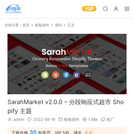
当前位置：
首页
模板插件
源码
正文
SarahMarket v2.0.0 – 分段响应式超市 Sho
pify 主题
admin
2022-08-18
模板插件
1.46k
推广
35
下载价格
智库币，VIP 5折，请先
登录