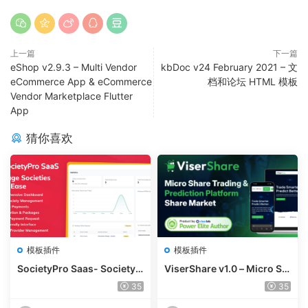
上一篇
下一篇
eShop v2.9.3 – Multi Vendor
kbDoc v24 February 2021 – 文
eCommerce App & eCommerce
档和论坛 HTML 模板
Vendor Marketplace Flutter
App
猜你喜欢
模板插件
模板插件
SocietyPro Saas- Society
ViserShare v1.0 – Micro Sh
Management Software v1.
are Trading And Prediction
35
35
0.73
Platform | Share Market