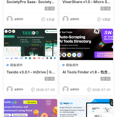
SocietyPro Saas- Society
ViserShare v1.0 – Micro Sh
Management Software v1.
are Trading And Prediction
35
35
0.73
Platform | Share Market
admin
admin
3天前
3周前
模板插件
模板插件
Taxido v3.0.1 – InDrive | Gr
AI Tools Finder v1.8 – 包含
ab | Uber Clone | Taxi Book
5000 多种工具、订阅、广告
35
35
ing with Cab | Rental | Bidd
和联盟营销的自动抓取 AI 目
ing | Parcel
录
admin
admin
2026-07-05
2026-07-01