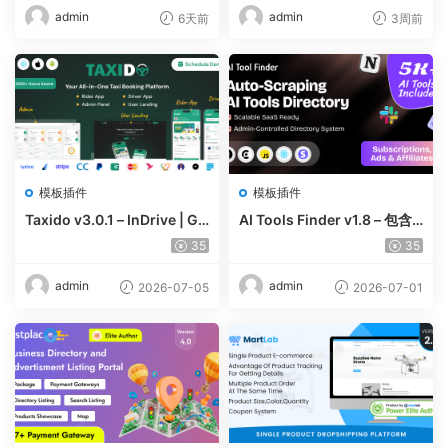
admin
admin
6天前
3周前
模板插件
模板插件
Taxido v3.0.1 – InDrive | Gr
AI Tools Finder v1.8 – 包含
ab | Uber Clone | Taxi Book
5000 多种工具、订阅、广告
35
35
ing with Cab | Rental | Bidd
和联盟营销的自动抓取 AI 目
ing | Parcel
录
admin
admin
2026-07-05
2026-07-01