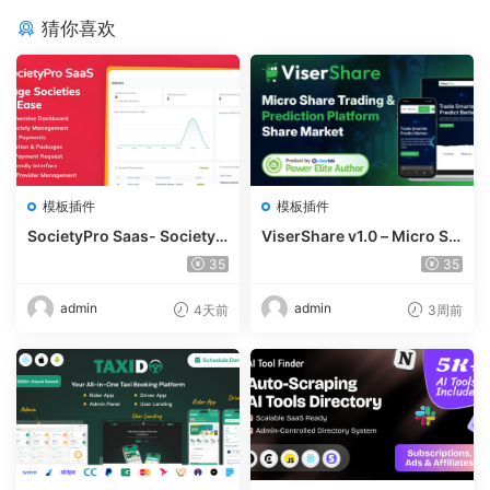
猜你喜欢
模板插件
模板插件
SocietyPro Saas- Society
ViserShare v1.0 – Micro Sh
Management Software v1.
are Trading And Prediction
35
35
0.73
Platform | Share Market
admin
admin
4天前
3周前