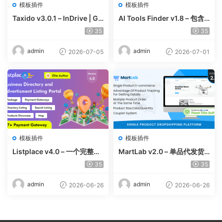
模板插件
模板插件
Taxido v3.0.1 – InDrive | Gr
AI Tools Finder v1.8 – 包含
ab | Uber Clone | Taxi Book
5000 多种工具、订阅、广告
35
35
ing with Cab | Rental | Bidd
和联盟营销的自动抓取 AI 目
ing | Parcel
录
admin
admin
2026-07-05
2026-07-01
模板插件
模板插件
Listplace v4.0 – 一个完整的
MartLab v2.0 – 单品代发货
本地商家名录平台
平台
35
35
admin
admin
2026-06-26
2026-06-26