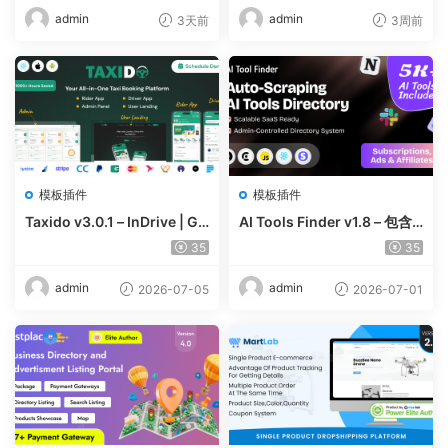
admin
admin
3天前
3周前
模板插件
模板插件
Taxido v3.0.1 – InDrive | Gr
AI Tools Finder v1.8 – 包含
ab | Uber Clone | Taxi Book
5000 多种工具、订阅、广告
35
35
ing with Cab | Rental | Bidd
和联盟营销的自动抓取 AI 目
ing | Parcel
录
admin
admin
2026-07-05
2026-07-01