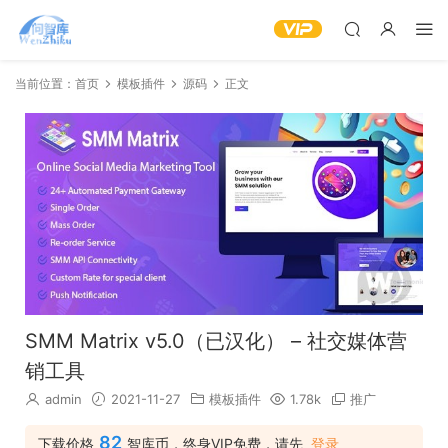
当前位置：
首页
模板插件
源码
正文
SMM Matrix v5.0（已汉化） – 社交媒体营
销工具
admin
2021-11-27
模板插件
1.78k
推广
82
下载价格
智库币，终身VIP免费，请先
登录