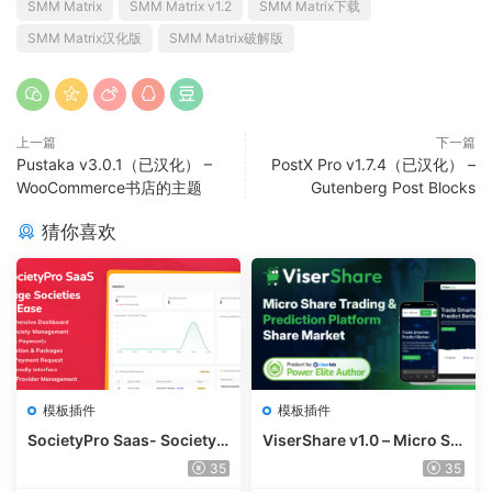
SMM Matrix
SMM Matrix v1.2
SMM Matrix下载
SMM Matrix汉化版
SMM Matrix破解版
上一篇
下一篇
Pustaka v3.0.1（已汉化） –
PostX Pro v1.7.4（已汉化） –
WooCommerce书店的主题
Gutenberg Post Blocks
猜你喜欢
模板插件
模板插件
SocietyPro Saas- Society
ViserShare v1.0 – Micro Sh
Management Software v1.
are Trading And Prediction
35
35
0.73
Platform | Share Market