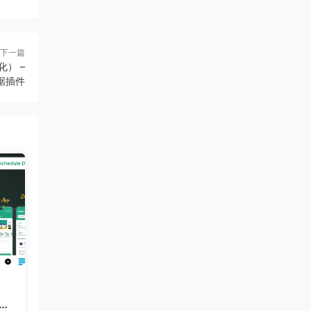
下一篇
汉化） –
数据插件
b |