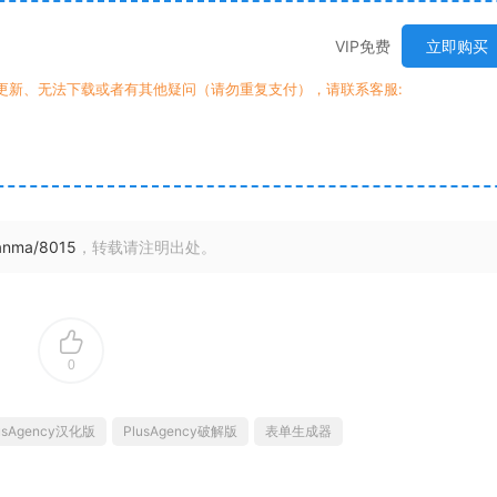
VIP免费
立即购买
时更新、无法下载或者有其他疑问（请勿重复支付），请联系客服:
uanma/8015
，转载请注明出处。
0
usAgency汉化版
PlusAgency破解版
表单生成器