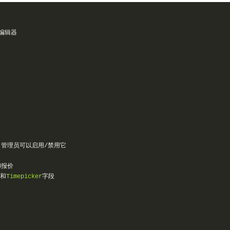
编辑器
管理员可以启用/禁用它
和报价
和
Timepicker
字段