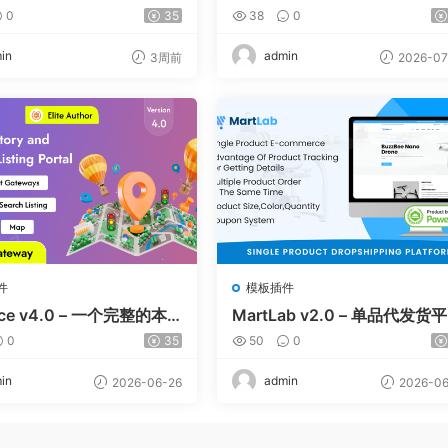
 And Prediction Platfor
Uber Clone | Taxi Booking w
0
35
38
0
are Market
h Cab | Rental | Bidding | Pa
el
in
admin
3周前
2026-07
件
模板插件
lace v4.0 – 一个完整的本
MartLab v2.0 – 单品代发货
名录平台
0
35
50
0
in
admin
2026-06-26
2026-06