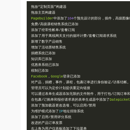
拖放“定制页面”构建器
拖放主页构建器
Pagebuilder
中添加了
104
个预先设计的部分，插件，高级图像
免费/高级课程销售系统已添加
添加了经常性帐单/套餐订阅
添加了用于离线网关支付的循环计费/套餐订阅请求系统
新增了数字产品销售
增加了活动票销售系统
捐赠系统已添加
知识库已添加
优惠券系统已添加
税制已添加
Facebook
，
Google
登录已添加
对产品，捐赠，事件，课程，包裹订单进行身份验证/访客结帐。
管理员可以为定价计划提供重定向链接
可以通过表单生成器添加无限的文件附件，用于打包/订阅订单
在包裹/订购单和报价请求表的表单生成器中添加了
Datepicket
添加了预加载器更改选项，可以启用/禁用
为维护模式添加了
IP
地址排除系统
添加了启用/禁用评分系统
改进的产品订单发票
右上角为用户仪表板添加了下拉菜单