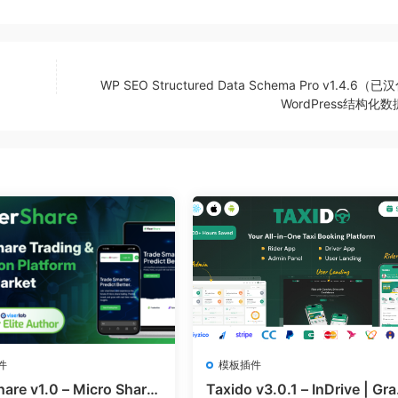
WP SEO Structured Data Schema Pro v1.4.6（已
WordPress结构化
件
模板插件
hare v1.0 – Micro Share
Taxido v3.0.1 – InDrive | Gra