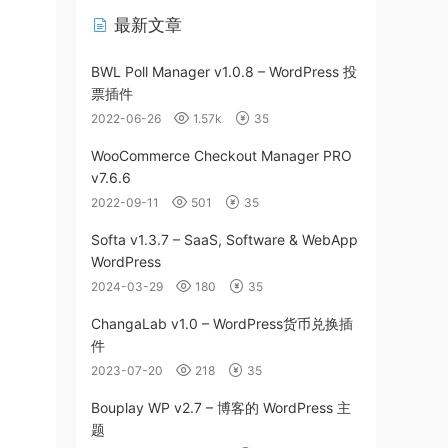
最新文章
BWL Poll Manager v1.0.8 – WordPress 投
票插件
2022-06-26
1.57k
35
WooCommerce Checkout Manager PRO
v7.6.6
2022-09-11
501
35
Softa v1.3.7 – SaaS, Software & WebApp
WordPress
2024-03-29
180
35
ChangaLab v1.0 – WordPress货币兑换插
件
2023-07-20
218
35
Bouplay WP v2.7 – 博客的 WordPress 主
题