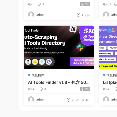
agement Software v1.0.73
Trading
6
0
35
31
m | Sh
admin
adm
4天前
模板插件
模板插
AI Tools Finder v1.8 – 包含 500
Listp
0 多种工具、订阅、广告和联盟
地商家
49
0
35
49
营销的自动抓取 AI 目录
admin
adm
2026-07-01