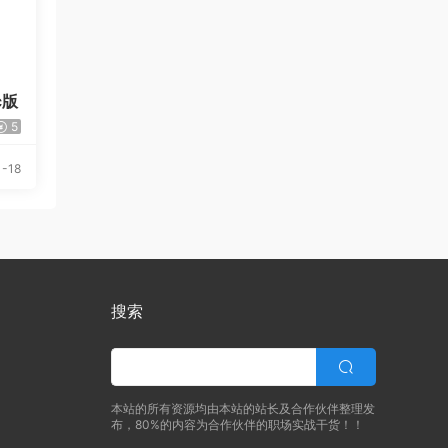
c版
5
1-18
搜索
本站的所有资源均由本站的站长及合作伙伴整理发
布，80%的内容为合作伙伴的职场实战干货！！