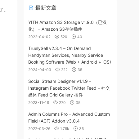
最新文章
了。
YITH Amazon S3 Storage v1.9.0（已汉
化） – Amazon S3存储插件
2022-04-02
520
40
TruelySell v2.3.4 – On Demand
Handyman Services, Nearby Service
Booking Software (Web + Android + iOS)
2024-04-03
222
35
Social Stream Designer v1.1.9 –
Instagram Facebook Twitter Feed – 社交
媒体 Feed Grid Gallery 插件
2023-11-18
270
35
Admin Columns Pro – Advanced Custom
Field (ACF) Addon v3.0.4
2022-03-26
1.78k
35