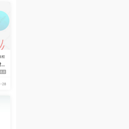
教程
对决
8.8
1-28