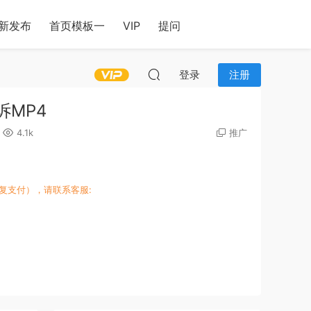
新发布
首页模板一
VIP
提问
登录
注册
诉MP4
4.1k
推广
复支付），请联系客服: