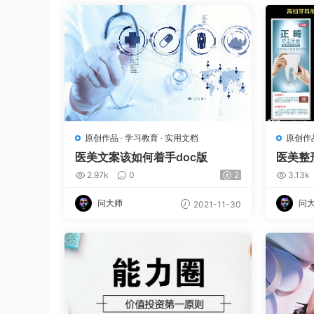
原创作品
·
学习教育
·
实用文档
原创作
医美文案该如何着手doc版
医美整
doc版
2.97k
0
2
3.13k
问大师
问
2021-11-30