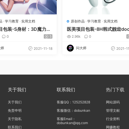
品
·
学习教育
·
实用文档
原创作品
·
学习教育
·
实用文档
目包装-S身材：3D魔力体
医美项目包装-8H韩式靓齿do
版
0
5
2.96k
0
大师
问大师
2021-11-18
2021-1
关于我们
联系我们
热门下载
关于我们
客服QQ：125252828
网站源码
免责申明
客服微信：dobunkan
管理文献
关于隐私
客服Email：
行业资料
dobunkan@qq.com
联系我们
网赚教程