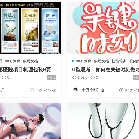
品
·
学习教育
·
实用文档
学习教育
·
实用文档
·
技能培训
·
视频
形医院项目梳理包装9要素
U型思考：如何在关键时刻做
策MP4
0
2
2.98k
0
大师
十万个都知道
2021-11-30
2021-1