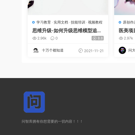
学习教育
·
实用文档
·
技能培训
·
视频教程
原创作
思维升级-如何升级思维模型追求
医美项
复利人生视频课Mp4
雕doc
2.96k
0
8.8
2.97k
十万个都知道
问
2021-11-21
问智库拥有你想需要的一切内容！！！