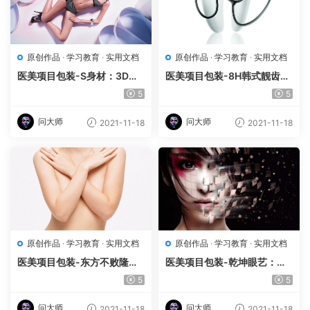
原创作品
·
学习教育
·
实用文档
原创作品
·
学习教育
·
实用文档
医美项目包装-S身材：3D魔
医美项目包装-8H韩式靓齿do
力体雕doc版
c版
5
5
问大师
问大师
2021-11-18
2021-11-18
原创作品
·
学习教育
·
实用文档
原创作品
·
学习教育
·
实用文档
医美项目包装-东方不败隆胸
医美项目包装-乾坤眼艺：双
术doc版
眼皮成形术doc版
5
5
问大师
问大师
2021-11-18
2021-11-18